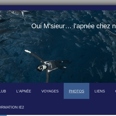
Oui M'sieur… l'apnée chez no
LUB
L'APNÉE
VOYAGES
PHOTOS
LIENS
ORMATION IE2