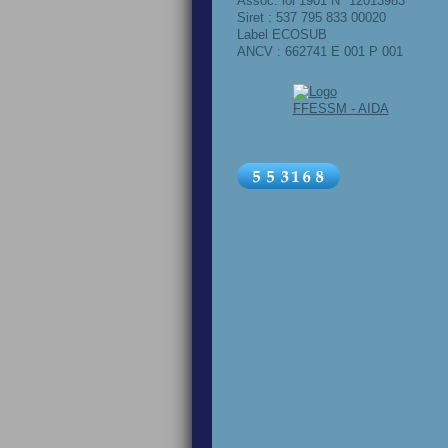
Assoc. loi 1901
N° 12013983
Siret :
537 795 833 00020
Label ECOSUB
ANCV : 662741 E 001 P 001